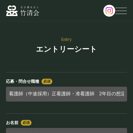
Entry
サービス・パンフレット
Service・Pamphlet
エントリーシート
新着情報
News
応募・問合せ職種
必須
採用情報
Recruit
面会予約
お名前
必須
Reserve