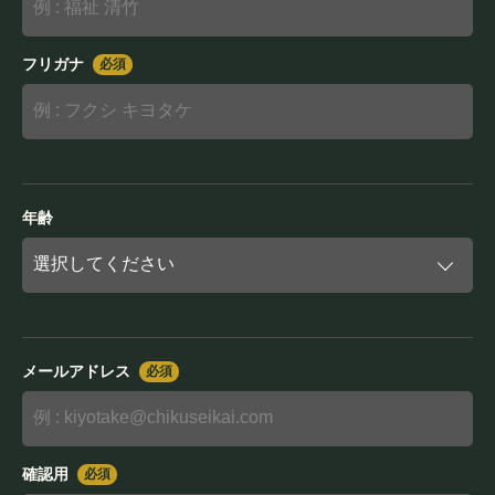
法人概要
フリガナ
必須
Company
年齢
メールアドレス
必須
確認用
必須