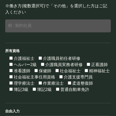
※働き方(複数選択可)で「その他」を選択した方はご記
入ください
所有資格
介護福祉士
介護職員初任者研修
ヘルパー2級
介護職員実務者研修
正看護師
准看護師
保健師
社会福祉士
精神福祉士
社会福祉主事任用資格
介護支援専門員
理学療法士
作業療法士
柔道整復師
簿記3級
簿記2級
普通自動車免許
自由入力