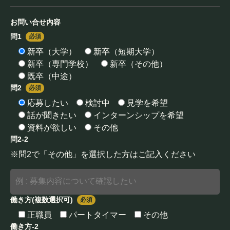
お問い合せ内容
問1
必須
新卒（大学）
新卒（短期大学）
新卒（専門学校）
新卒（その他）
既卒（中途）
問2
必須
応募したい
検討中
見学を希望
話が聞きたい
インターンシップを希望
資料が欲しい
その他
問2-2
※問2で「その他」を選択した方はご記入ください
働き方(複数選択可)
必須
正職員
パートタイマー
その他
働き方-2