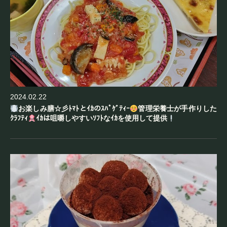
2024.02.22
お楽しみ膳☆彡ﾄﾏﾄとｲｶのｽﾊﾟｹﾞﾃｨｰ
管理栄養士が手作りした
ｸﾗﾌﾃｨ
ｲｶは咀嚼しやすいｿﾌﾄなｲｶを使用して提供