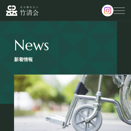
News
サービス・パンフレット
Service・Pamphlet
新着情報
新着情報
News
採用情報
Recruit
面会予約
Reserve