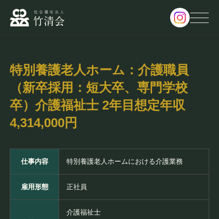
サービス・パンフレット
特別養護老人ホーム：介護職員
Service・Pamphlet
（新卒採用：短大卒、専門学校
卒）介護福祉士 2年目想定年収
新着情報
News
4,314,000円
採用情報
仕事内容
特別養護老人ホームにおける介護業務
Recruit
雇用形態
正社員
面会予約
Reserve
介護福祉士