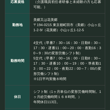
応募資格
（介護職員初任者研修と未経験の方も応募
可能。）
法人概要
Company
美郷又は花美郷
勤務地
〒194-0215 東京都町田市（美郷）小山ヶ丘
1-2-9/（花美郷）小山ヶ丘1-12-5
4交代（早番7：30～16：30・日勤8：30～
17：30・遅番11：00～20：00・夜勤16：3
0～9：30の変形労働シフト制）
5交代（早番7：00～16：00・日勤8：30～
勤務時間
17：30・遅番10：00～19：00・準夜勤1
3：00～22：00・夜勤22：00～7：00の変
形労働シフト制）
※1日平均実働８時間
シフト制（1ヶ月単位の変形労働時間制。1
休日
ヶ月総労働時間１６８時間。）
年間休日113日。